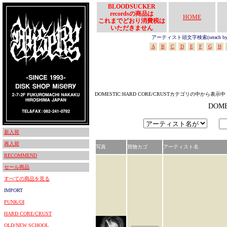
BLOODSUCKER
recordsの商品は
HOME
これまでどおり消費税は
いただきません
アーティスト頭文字検索(serach by In
A
B
C
D
E
F
G
H
DOMESTIC:HARD CORE/CRUSTカテゴリの中から表示中
DOM
新入荷
再入荷
写真
買物カゴ
アーティスト名
RECOMMEND
セール商品
すべての商品を見る
IMPORT
PUNK/OI
HARD CORE/CRUST
OLD/NEW SCHOOL