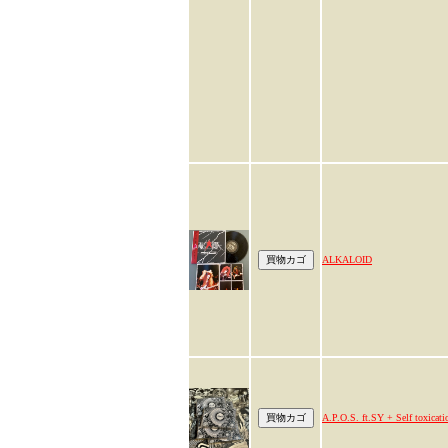
ALKALOID
A.P.O.S. ft.SY + Self toxicati