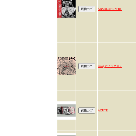
ABSOLUTE ZERO
asox(アソックス）
ACUTE