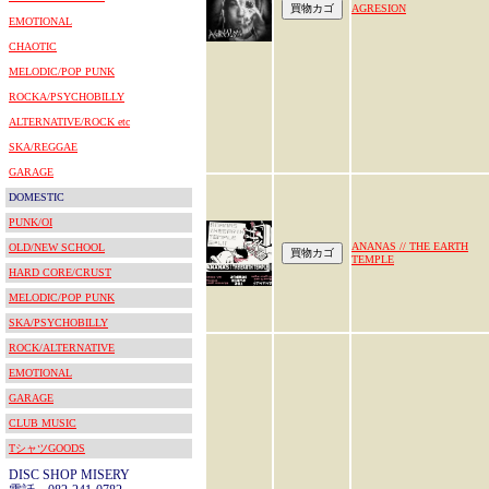
AGRESION
EMOTIONAL
CHAOTIC
MELODIC/POP PUNK
ROCKA/PSYCHOBILLY
ALTERNATIVE/ROCK etc
SKA/REGGAE
GARAGE
DOMESTIC
PUNK/OI
ANANAS // THE EARTH
OLD/NEW SCHOOL
TEMPLE
HARD CORE/CRUST
MELODIC/POP PUNK
SKA/PSYCHOBILLY
ROCK/ALTERNATIVE
EMOTIONAL
GARAGE
CLUB MUSIC
TシャツGOODS
DISC SHOP MISERY