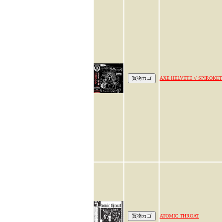
AXE HELVETE // SPIROKE
ATOMIC THROAT