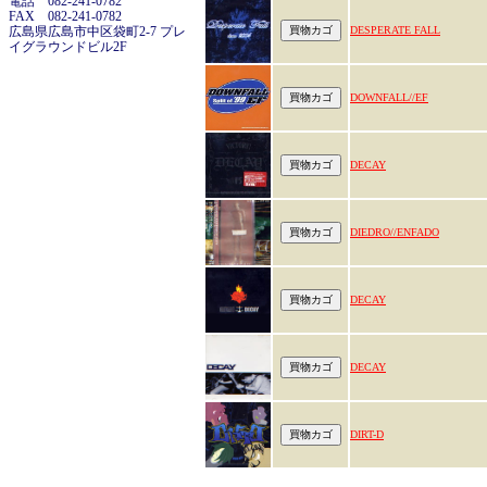
電話 082-241-0782
FAX 082-241-0782
広島県広島市中区袋町2-7 プレ
DESPERATE FALL
イグラウンドビル2F
DOWNFALL//EF
DECAY
DIEDRO//ENFADO
DECAY
DECAY
DIRT-D