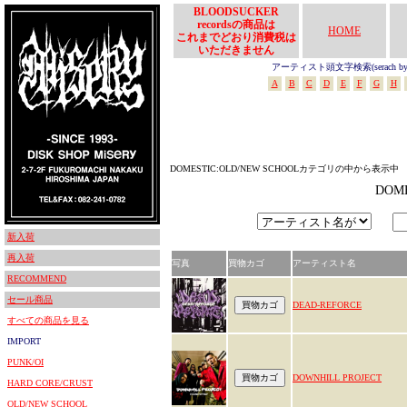
BLOODSUCKER
recordsの商品は
HOME
これまでどおり消費税は
いただきません
アーティスト頭文字検索(serach by In
A
B
C
D
E
F
G
H
DOMESTIC:OLD/NEW SCHOOLカテゴリの中から表示中
DOM
新入荷
再入荷
写真
買物カゴ
アーティスト名
RECOMMEND
セール商品
DEAD-REFORCE
すべての商品を見る
IMPORT
PUNK/OI
DOWNHILL PROJECT
HARD CORE/CRUST
OLD/NEW SCHOOL