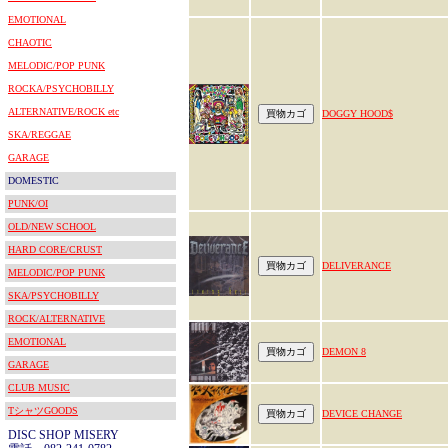
EMOTIONAL
CHAOTIC
MELODIC/POP PUNK
ROCKA/PSYCHOBILLY
ALTERNATIVE/ROCK etc
DOGGY HOOD$
SKA/REGGAE
GARAGE
DOMESTIC
PUNK/OI
OLD/NEW SCHOOL
HARD CORE/CRUST
DELIVERANCE
MELODIC/POP PUNK
SKA/PSYCHOBILLY
ROCK/ALTERNATIVE
EMOTIONAL
DEMON 8
GARAGE
CLUB MUSIC
TシャツGOODS
DEVICE CHANGE
DISC SHOP MISERY