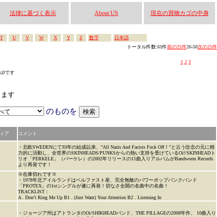
法律に基づく表示
About US
現在の買物カゴの中身
T
U
V
W
X
Y
Z
数字
日本語
トータル件数:61件
前の25件
26-50
次の25件
1
2
3
s)3です
します
のものを
ィア
コメント
・北欧SWEDENにて93年の結成以来、"All Nazis And Facists Fuck Off！"と云う信念の元に精
力的に活動し、全世界のSKINHEADS/PUNKSからの熱い支持を受けているOi!/SKINHEADト
リオ「PERKELE」（パーケレ）の2002年リリースの11曲入りアルバムがBandworm Records
より再発です！
※在庫切れです※
・1978年北アイルランドはベルファスト産、完全無敵のパワーポップパンクバンド
「PROTEX」の1stシングルが遂に再発！切なさ全開の名曲中の名曲！
TRACKLIST：
A . Don’t Ring Me Up B1 . (Just Want) Your Attention B2 . Listening In
・ジョージア州はアトランタのOi/SHIKHEADバンド、THE PILLAGEの2008年作、 10曲入り