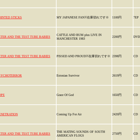
OINTED STICKS
MY JAPANESE FAN※在庫切れです※
1100円
7EP
CATTLE AND BUM plus LIVE IN
ETER AND THE TEST TUBE BABIES
2200円
DVD
MANCHESTER 1983
ETER AND THE TEST TUBE BABIES
PISSED AND PROUD※在庫切れです※
2398円
CD
SYCHOTERROR
Estonian Survivor
2619円
CD
OPE
Grace Of God
1650円
CD
ENETRATION
Coming Up For Air
2420円
CD
THE MATING SOUNDS OF SOUTH
ETER AND THE TEST TUBE BABIES
2750円
CD
AMERICAN FLOGS