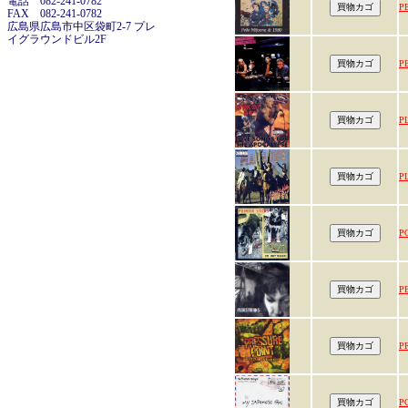
電話 082-241-0782
P
FAX 082-241-0782
広島県広島市中区袋町2-7 プレ
イグラウンドビル2F
P
P
P
P
P
P
P