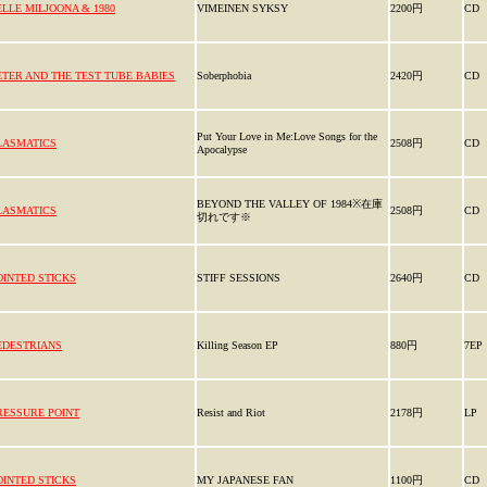
ELLE MILJOONA & 1980
VIMEINEN SYKSY
2200円
CD
ETER AND THE TEST TUBE BABIES
Soberphobia
2420円
CD
Put Your Love in Me:Love Songs for the
LASMATICS
2508円
CD
Apocalypse
BEYOND THE VALLEY OF 1984※在庫
LASMATICS
2508円
CD
切れです※
OINTED STICKS
STIFF SESSIONS
2640円
CD
EDESTRIANS
Killing Season EP
880円
7EP
RESSURE POINT
Resist and Riot
2178円
LP
OINTED STICKS
MY JAPANESE FAN
1100円
CD