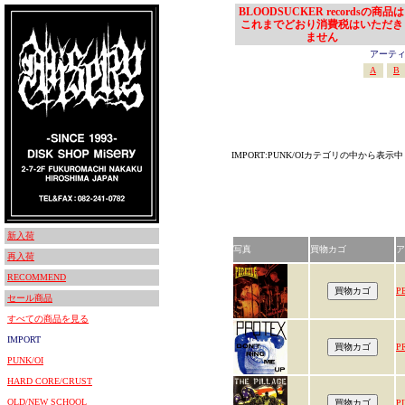
BLOODSUCKER recordsの商品は
これまでどおり消費税はいただき
ません
アーティスト
A
B
IMPORT:PUNK/OIカテゴリの中から表示中
新入荷
写真
買物カゴ
ア
再入荷
RECOMMEND
P
セール商品
すべての商品を見る
IMPORT
P
PUNK/OI
HARD CORE/CRUST
OLD/NEW SCHOOL
P