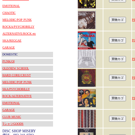
EMOTIONAL
CHAOTIC
MELODIC/POP PUNK
P
ROCKA/PSYCHOBILLY
ALTERNATIVE/ROCK etc
P
SKA/REGGAE
GARAGE
DOMESTIC
P
PUNK/OI
OLD/NEW SCHOOL
HARD CORE/CRUST
P
MELODIC/POP PUNK
SKA/PSYCHOBILLY
ROCK/ALTERNATIVE
P
EMOTIONAL
GARAGE
CLUB MUSIC
P
TシャツGOODS
DISC SHOP MISERY