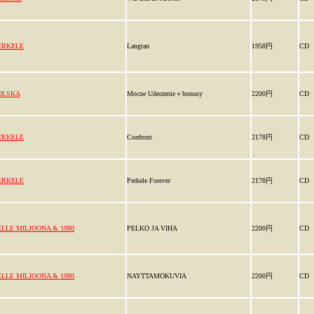
ERKELE
Langtan
1958円
CD
OLSKA
Mocne Uderzenie＋bonusy
2200円
CD
ERKELE
Confront
2178円
CD
ERKELE
Perkele Forever
2178円
CD
ELLE MILJOONA & 1980
PELKO JA VIHA
2200円
CD
ELLE MILJOONA & 1980
NAYTTAMOKUVIA
2200円
CD