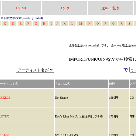
HOME
リンク
送料一覧表
頭文字検索(serach by Initial)
C
D
E
F
G
H
I
J
K
L
M
N
O
P
Q
R
S
全件数は(total records)61です。 全ページ数は(page
IMPORT:PUNK/OIのなかから検索
で
ーティスト名
アルバム名
値段
メデ
ERKELE
No Shame
1980円
CD
ROTEX
Don’t Ring Me Up ※在庫切れです※
1738円
7EP
ILLAGE
WE BEAR ARMS
2178円
CD