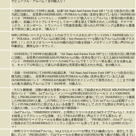
デビューフル・アルバム！全10曲入り！
・北欧SWEDENにて93年に結成。以来"All Nazis And Facists Fuck Off！"と云う信念の元に精
力的に活動し、全世界のSKINHEADS／PUNKSからの熱い支持を受けているOi／SKINHEAD
トリオ「PERKELE（パーケレ）」の08年リリース7曲入りミニアルバム！彼等の他の音源と
は違い、全編にゲストプレイヤーとしてホーン隊を迎えて制作されたこの作品、テナーサ
ックス、トロンボーン、トランペットで民族音楽風に彩られたPUNKソングは最初から最後
まで存分に楽しめます。7曲入り！
94年にBTMレコーズよりカセットのみでリリースされたポーランドのOi！/SKINHEADバン
ド「POLSKA」の1STアルバムの初CD化！Sex Pistolsカバーも聴けるアルバムの12曲プラス
89年（！）のスタジオリハーサルの19曲の合計31曲を収録！メロディックで高い声のVo.が
印象的な、爽快なOi！サウンド。
・SWEDENにて1993年の結成以来、"All Nazis And Facists Fuck Off!"という信念の元に精力的
に活動し、全世界のSKINHEADS/PUNKSからの熱い支持を受けている三人組Oi/SKINHEAD
バンド・PERKELEの2005年リリースの4thアルバムです！ジプシー色を感じさせる曲もあ
り、キャリア12年目にして彼らの音楽的な充実度が確立された作品。全10曲入り。
・北欧・SWEDENにて1993年の結成以来、"All Nazis And Facists Fuck Off!"という信念の元に
精力的に活動し、全世界のSKINHEADS/PUNKSからの熱い支持を受けている三人組
Oi/SKINHEADバンド・PERKELEの結成17年目のタイミングにて発売された、ここまでの彼
らの集大成的なアルバムです！2010年作、10曲入り。
・N.U.S.解散後、活動の拠点を首都ヘルシンキに移して結成されたPELLE MILJOONAの2番
目のバンド「1980」1stアルバム！メンバーはPROBLEMS?のヴォーカリ ストVARONEN、
同じくPROBLEMS?のギタリスト、初期PROBLEMS?に参加していた TASKINENという徹底
したPROBLEMS?人脈。この79年にリリースされた1980としての 1stアルバムは初期フィン
ランドPUNKのBEST1に挙げる人もいる名盤で、PUNKとして のラフな部分とPOPなセンス
に溢れた1枚。シングルの曲も追加の全17曲収録！
・2ndアルバム「VIIMEINEN SYKSY」と同年にリリースされた3rdライブアルバム！ スタジ
オ録音よりアグレッシヴな演奏、そしてPELLEの野太い声はライブでも変わら ず。
VARONENがリードヴォーカルを務める曲も多数収録で、「PROBLEMS?」の1stア ルバム
に収録されてたRAMONESのフィンランド語カバーも演ってます。ラストはWHO のカバ
ー！
・80年リリースの2ndアルバム。1stより1人メンバーが増えて5人編成になり、並行して 活
動していた「PROBLEMS?」ではヴォーカルを務めるVARONENが歌う曲が大幅に増 えてい