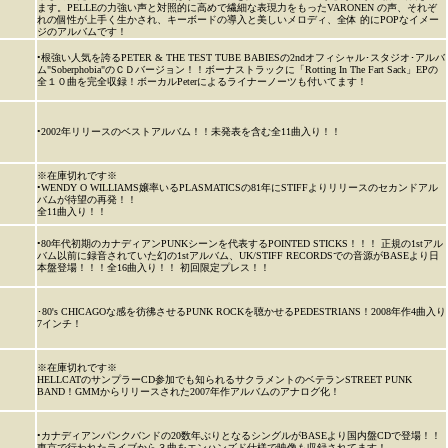
ます。PELLEの力強い声と対照的に高めで繊細な表現力をもったVARONEN の声、それぞ
れの個性が上手く生かされ、キーボードの導入と美しいメロディ、全体 的にPOPなイメー
ジのアルバムです！
•根強い人気を誇るPETER & THE TEST TUBE BABIESの2ndオフィシャル･スタジオ･アルバ
ム"Soberphobia"のＣＤバージョン！！ボーナストラックに「Rotting In The Fart Sack」EPの
全１０曲を完全収録！ボーカルPeterによるライナーノーツも付いてます！
•2002年リリースのベストアルバム！！未発表を含む全11曲入り！！
※在庫切れです※
•WENDY O WILLIAMS嬢率いるPLASMATICSの81年にSTIFFよりリリースのセカンドアル
バムが待望の再発！！
全11曲入り！！
•80年代初期のカナディアンPUNKシーンを代表するPOINTED STICKS！！！ 正規の1stアル
バム以前に録音されていた幻の1stアルバム、UK/STIFF RECORDSでの音源がBASEより日
本盤登場！！！全16曲入り！！ 初回限定プレス！！
･80's CHICAGOな感を彷彿させるPUNK ROCKを聴かせるPEDESTRIANS！2008年作4曲入り
7インチ！
※在庫切れです※
HELLCATのサンプラーCD参加でも知られるサクラメントのベテランSTREET PUNK
BAND！GMMからリリースされた2007年作アルバムのアナログ化！
•カナディアンパンクバンドの20数年ぶりとなるシングルがBASEより国内盤CDで登場！！
東京で行われたライブから３曲をエンハンズド仕様で映像も収録されてます！