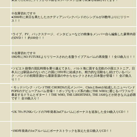
※在庫切れです※
●2006年に来日を果たしたカナディアンパンクバンドのシングルが20数年ぶりにリリー
ス！！
•ライブ、PV、バックステージ、インタビューなどの映像をメンバー自ら編集した豪華内容
のDVD！！ 約100分！！
※在庫切れです※
1982年にNO FUTUREよりリリースされた名盤ライブアルバムの再発盤！！全13曲入り！！
•ソビエト崩壊の混乱時期を乗り越えてきた、バルト海に面する北欧の小国エストニア。日
本人には馴染みのないのこの国に1991年に結成され、精力的な活動をし続けているパン
ク・バンドの初期音源から最新音源の中からセレクトされた日本盤が登場！！ 全27曲入
り！！
• モッド/パンク・バンドTHE CHORDSの元メンバー、ChrisとBrettが結成したニューバンド
POPEのデビューアルバム登場！！ポップなモッズ系の曲にTHE WHOに通じるパワフルで
暴走するドラムとギター！！THE WHO, THE LIBERTINES, THE JAMなどが好きな人は必聴
です！ 全10曲入り！
•UK 70's PUNKバンドの79年発表2ndアルバムにボーナスを追加した全14曲入りCD！！
•1983年発表の1stアルバムにボーナストラックを加えた全22曲入りCD！！