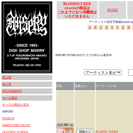
BLOODSUCKER
recordsの商品は
HOME
これまでどおり消費税は
いただきません
アーティスト頭文字検索(serach by In
A
B
C
D
E
F
G
H
IMPORT:PUNK/OIカテゴリの中から表示中
新入荷
再入荷
写真
買物カゴ
アーティスト名
RECOMMEND
セール商品
すべての商品を見る
IMPORT
PUNK/OI
HARD CORE/CRUST
PLASTIC TONES
OLD/NEW SCHOOL