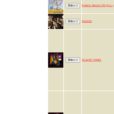
PUBLIC IMAGE LTD (P.I.L.)
POGUES
PLASTIC TONES