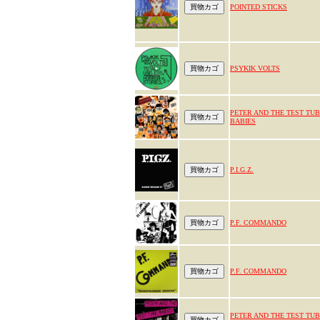
POINTED STICKS
PSYKIK VOLTS
PETER AND THE TEST TU
BABIES
P.I.G.Z.
P.F. COMMANDO
P.F. COMMANDO
PETER AND THE TEST TU