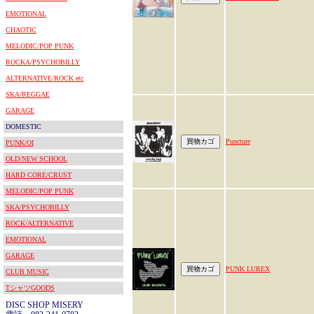
EMOTIONAL
CHAOTIC
MELODIC/POP PUNK
ROCKA/PSYCHOBILLY
ALTERNATIVE/ROCK etc
SKA/REGGAE
GARAGE
DOMESTIC
Puncture
PUNK/OI
OLD/NEW SCHOOL
HARD CORE/CRUST
MELODIC/POP PUNK
SKA/PSYCHOBILLY
ROCK/ALTERNATIVE
EMOTIONAL
GARAGE
PUNK LUREX
CLUB MUSIC
TシャツGOODS
DISC SHOP MISERY